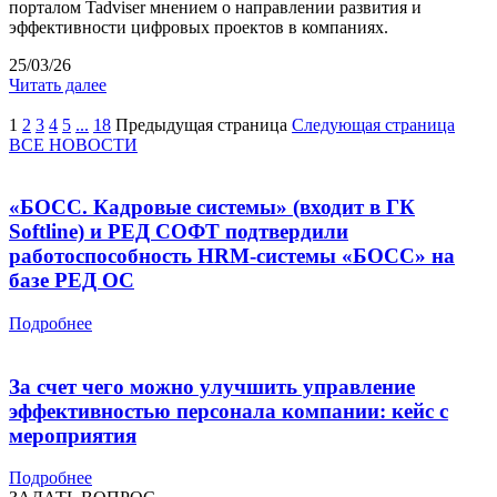
порталом Tadviser мнением о направлении развития и
эффективности цифровых проектов в компаниях.
25/03/26
Читать далее
1
2
3
4
5
...
18
Предыдущая страница
Следующая страница
ВСЕ НОВОСТИ
«БОСС. Кадровые системы» (входит в ГК
Softline) и РЕД СОФТ подтвердили
работоспособность HRM-системы «БОСС» на
базе РЕД ОС
Подробнее
За счет чего можно улучшить управление
эффективностью персонала компании: кейс с
мероприятия
Подробнее