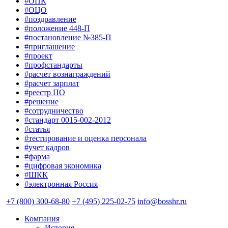
#ОПК
#ОЦО
#поздравление
#положение 448-П
#постановление №385-П
#приглашение
#проект
#профстандарты
#расчет вознаграждений
#расчет зарплат
#реестр ПО
#решение
#сотрудничество
#стандарт 0015-002-2012
#статья
#тестирование и оценка персонала
#учет кадров
#фарма
#цифровая экономика
#ШКК
#электронная Россия
+7 (800) 300-68-80
+7 (495) 225-02-75
info@bosshr.ru
Компания
История