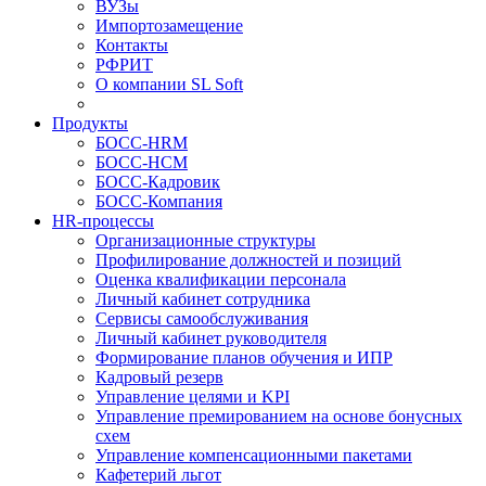
ВУЗы
Импортозамещение
Контакты
РФРИТ
О компании SL Soft
Продукты
БОСС-HRM
БОСС-HCM
БОСС-Кадровик
БОСС-Компания
HR-процессы
Организационные структуры
Профилирование должностей и позиций
Оценка квалификации персонала
Личный кабинет сотрудника
Сервисы самообслуживания
Личный кабинет руководителя
Формирование планов обучения и ИПР
Кадровый резерв
Управление целями и KPI
Управление премированием на основе бонусных
схем
Управление компенсационными пакетами
Кафетерий льгот