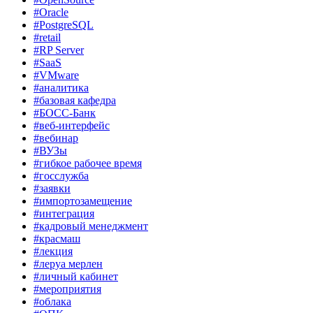
#Oracle
#PostgreSQL
#retail
#RP Server
#SaaS
#VMware
#аналитика
#базовая кафедра
#БОСС-Банк
#веб-интерфейс
#вебинар
#ВУЗы
#гибкое рабочее время
#госслужба
#заявки
#импортозамещение
#интеграция
#кадровый менеджмент
#красмаш
#лекция
#леруа мерлен
#личный кабинет
#мероприятия
#облака