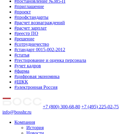
#постановление №385-П
#приглашение
#проект
#профстандарты
#расчет вознаграждений
#расчет зарплат
#реестр ПО
#решение
#сотрудничество
#стандарт 0015-002-2012
#статья
#тестирование и оценка персонала
#учет кадров
#фарма
#цифровая экономика
#ШКК
#электронная Россия
+7 (800) 300-68-80
+7 (495) 225-02-75
info@bosshr.ru
Компания
История
Новости