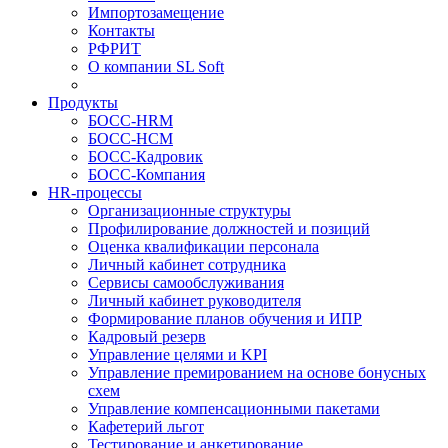
Импортозамещение
Контакты
РФРИТ
О компании SL Soft
Продукты
БОСС-HRM
БОСС-HCM
БОСС-Кадровик
БОСС-Компания
HR-процессы
Организационные структуры
Профилирование должностей и позиций
Оценка квалификации персонала
Личный кабинет сотрудника
Сервисы самообслуживания
Личный кабинет руководителя
Формирование планов обучения и ИПР
Кадровый резерв
Управление целями и KPI
Управление премированием на основе бонусных
схем
Управление компенсационными пакетами
Кафетерий льгот
Тестирование и анкетирование