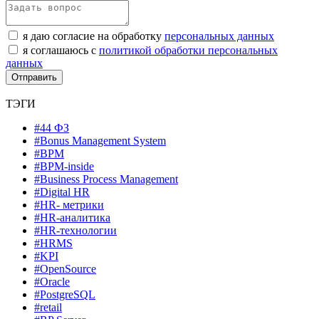
я даю согласие на обработку
персональных данных
я соглашаюсь с
политикой обработки персональных
данных
ТЭГИ
#44 ФЗ
#Bonus Management System
#BPM
#BPM-inside
#Business Process Management
#Digital HR
#HR- метрики
#HR-аналитика
#HR-технологии
#HRMS
#KPI
#OpenSource
#Oracle
#PostgreSQL
#retail