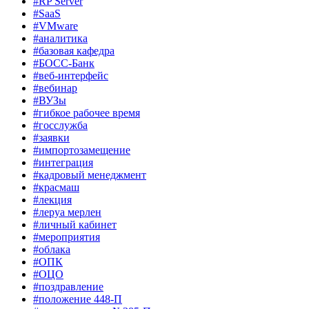
#RP Server
#SaaS
#VMware
#аналитика
#базовая кафедра
#БОСС-Банк
#веб-интерфейс
#вебинар
#ВУЗы
#гибкое рабочее время
#госслужба
#заявки
#импортозамещение
#интеграция
#кадровый менеджмент
#красмаш
#лекция
#леруа мерлен
#личный кабинет
#мероприятия
#облака
#ОПК
#ОЦО
#поздравление
#положение 448-П