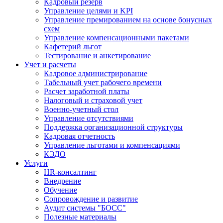
Кадровый резерв
Управление целями и KPI
Управление премированием на основе бонусных
схем
Управление компенсационными пакетами
Кафетерий льгот
Тестирование и анкетирование
Учет и расчеты
Кадровое администрирование
Табельный учет рабочего времени
Расчет заработной платы
Налоговый и страховой учет
Военно-учетный стол
Управление отсутствиями
Поддержка организационной структуры
Кадровая отчетность
Управление льготами и компенсациями
КЭДО
Услуги
HR-консалтинг
Внедрение
Обучение
Сопровождение и развитие
Аудит системы "БОСС"
Полезные материалы