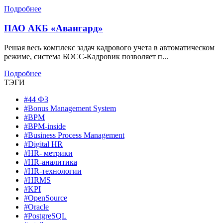
Подробнее
ПАО АКБ «Авангард»
Решая весь комплекс задач кадрового учета в автоматическом
режиме, система БОСС-Кадровик позволяет п...
Подробнее
ТЭГИ
#44 ФЗ
#Bonus Management System
#BPM
#BPM-inside
#Business Process Management
#Digital HR
#HR- метрики
#HR-аналитика
#HR-технологии
#HRMS
#KPI
#OpenSource
#Oracle
#PostgreSQL