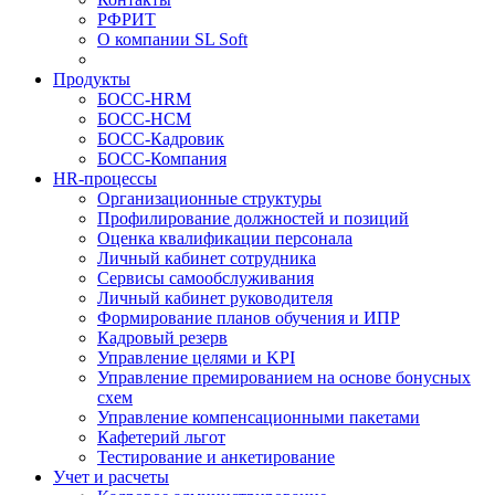
РФРИТ
О компании SL Soft
Продукты
БОСС-HRM
БОСС-HCM
БОСС-Кадровик
БОСС-Компания
HR-процессы
Организационные структуры
Профилирование должностей и позиций
Оценка квалификации персонала
Личный кабинет сотрудника
Сервисы самообслуживания
Личный кабинет руководителя
Формирование планов обучения и ИПР
Кадровый резерв
Управление целями и KPI
Управление премированием на основе бонусных
схем
Управление компенсационными пакетами
Кафетерий льгот
Тестирование и анкетирование
Учет и расчеты