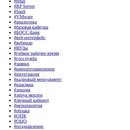
#retail
#RP Server
#SaaS
#VMware
#аналитика
#базовая кафедра
#БОСС-Банк
#веб-интерфейс
#вебинар
#ВУЗы
#гибкое рабочее время
#госслужба
#заявки
#импортозамещение
#интеграция
#кадровый менеджмент
#красмаш
#лекция
#леруа мерлен
#личный кабинет
#мероприятия
#облака
#ОПК
#ОЦО
#поздравление