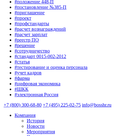
#положение 448-П
#постановление №385-П
#приглашение
#проект
#профстандарты
#расчет вознаграждений
#расчет зарплат
#реестр ПО
#решение
#сотрудничество
#стандарт 0015-002-2012
#статья
#тестирование и оценка персонала
#учет кадров
#фарма
#цифровая экономика
#ШКК
#электронная Россия
+7 (800) 300-68-80
+7 (495) 225-02-75
info@bosshr.ru
Компания
История
Новости
Мероприятия