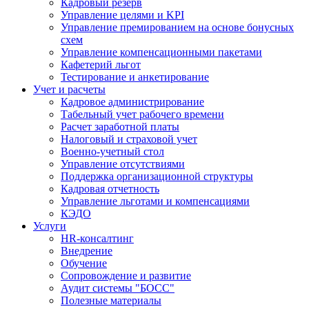
Кадровый резерв
Управление целями и KPI
Управление премированием на основе бонусных
схем
Управление компенсационными пакетами
Кафетерий льгот
Тестирование и анкетирование
Учет и расчеты
Кадровое администрирование
Табельный учет рабочего времени
Расчет заработной платы
Налоговый и страховой учет
Военно-учетный стол
Управление отсутствиями
Поддержка организационной структуры
Кадровая отчетность
Управление льготами и компенсациями
КЭДО
Услуги
HR-консалтинг
Внедрение
Обучение
Сопровождение и развитие
Аудит системы "БОСС"
Полезные материалы