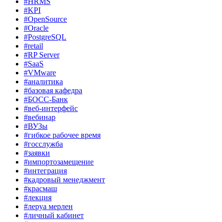
#HRMS
#KPI
#OpenSource
#Oracle
#PostgreSQL
#retail
#RP Server
#SaaS
#VMware
#аналитика
#базовая кафедра
#БОСС-Банк
#веб-интерфейс
#вебинар
#ВУЗы
#гибкое рабочее время
#госслужба
#заявки
#импортозамещение
#интеграция
#кадровый менеджмент
#красмаш
#лекция
#леруа мерлен
#личный кабинет