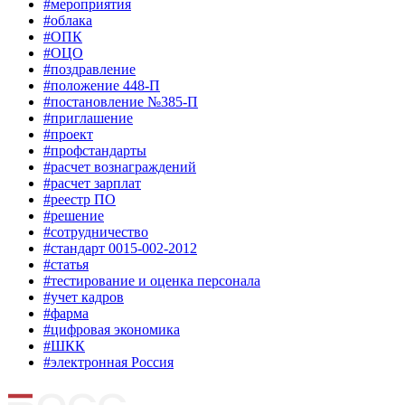
#мероприятия
#облака
#ОПК
#ОЦО
#поздравление
#положение 448-П
#постановление №385-П
#приглашение
#проект
#профстандарты
#расчет вознаграждений
#расчет зарплат
#реестр ПО
#решение
#сотрудничество
#стандарт 0015-002-2012
#статья
#тестирование и оценка персонала
#учет кадров
#фарма
#цифровая экономика
#ШКК
#электронная Россия