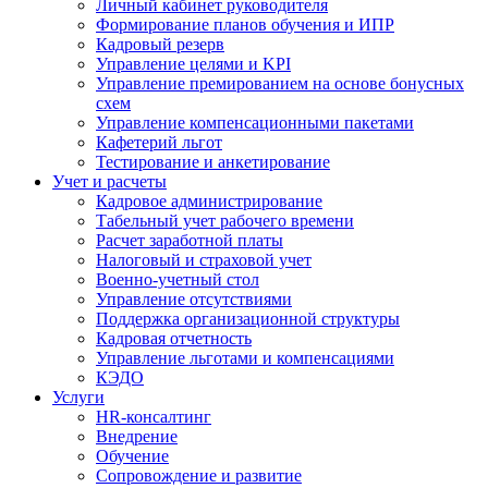
Личный кабинет руководителя
Формирование планов обучения и ИПР
Кадровый резерв
Управление целями и KPI
Управление премированием на основе бонусных
схем
Управление компенсационными пакетами
Кафетерий льгот
Тестирование и анкетирование
Учет и расчеты
Кадровое администрирование
Табельный учет рабочего времени
Расчет заработной платы
Налоговый и страховой учет
Военно-учетный стол
Управление отсутствиями
Поддержка организационной структуры
Кадровая отчетность
Управление льготами и компенсациями
КЭДО
Услуги
HR-консалтинг
Внедрение
Обучение
Сопровождение и развитие