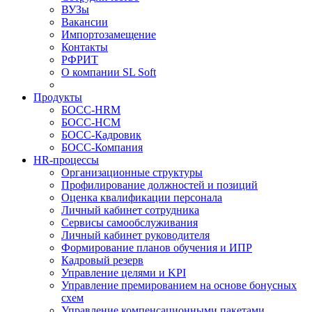
ВУЗы
Вакансии
Импортозамещение
Контакты
РФРИТ
О компании SL Soft
Продукты
БОСС-HRM
БОСС-HCM
БОСС-Кадровик
БОСС-Компания
HR-процессы
Организационные структуры
Профилирование должностей и позиций
Оценка квалификации персонала
Личный кабинет сотрудника
Сервисы самообслуживания
Личный кабинет руководителя
Формирование планов обучения и ИПР
Кадровый резерв
Управление целями и KPI
Управление премированием на основе бонусных
схем
Управление компенсационными пакетами