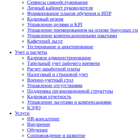
Сервисы самообслуживания
Личный кабинет руководителя
Формирование планов обучения и ИПР
Кадровый резерв
Управление целями и KPI
Управление премированием на основе бонусных сх
Управление компенсационными пакетами
Кафетерий льгот
Тестирование и анкетирование
Учет и расчеты
Кадровое администрирование
Табельный учет рабочего времени
Расчет заработной платы
Налоговый и страховой учет
Военно-учетный стол
Управление отсутствиями
Поддержка организационной структуры
Кадровая отчетность
Управление льготами и компенсациями
КЭДО
Услуги
HR-консалтинг
Внедрение
Обучение
Сопровождение и развитие