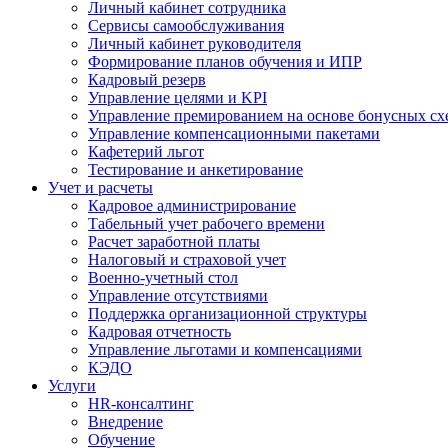
Личный кабинет сотрудника
Сервисы самообслуживания
Личный кабинет руководителя
Формирование планов обучения и ИПР
Кадровый резерв
Управление целями и KPI
Управление премированием на основе бонусных сх
Управление компенсационными пакетами
Кафетерий льгот
Тестирование и анкетирование
Учет и расчеты
Кадровое администрирование
Табельный учет рабочего времени
Расчет заработной платы
Налоговый и страховой учет
Военно-учетный стол
Управление отсутствиями
Поддержка организационной структуры
Кадровая отчетность
Управление льготами и компенсациями
КЭДО
Услуги
HR-консалтинг
Внедрение
Обучение