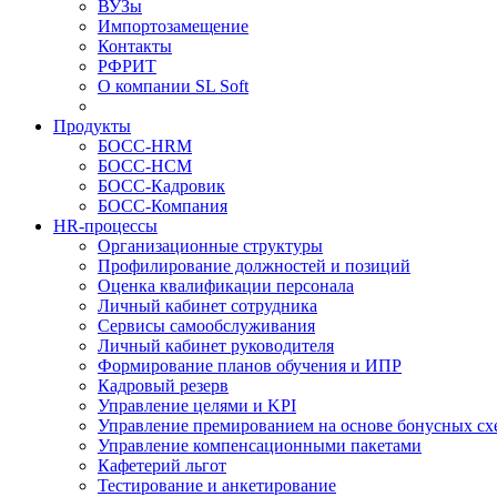
ВУЗы
Импортозамещение
Контакты
РФРИТ
О компании SL Soft
Продукты
БОСС-HRM
БОСС-HCM
БОСС-Кадровик
БОСС-Компания
HR-процессы
Организационные структуры
Профилирование должностей и позиций
Оценка квалификации персонала
Личный кабинет сотрудника
Сервисы самообслуживания
Личный кабинет руководителя
Формирование планов обучения и ИПР
Кадровый резерв
Управление целями и KPI
Управление премированием на основе бонусных сх
Управление компенсационными пакетами
Кафетерий льгот
Тестирование и анкетирование